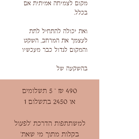
מקום לצמיחה אמיתית אם
בכלל.
ואת יכולה להתחיל לתת
לעצמך את המרחב, השקט
והמקום לגדול כבר מעכשיו​​
בהשקעה של
​490 ₪ * 5 תשלומים
או 2450 בתשלום 1​​
למשתתפות הדרכת 'לפעול
בקלות מתוך מי שאת'