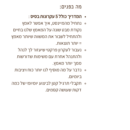
מה בפנים:
המדריך כולל 5 עקרונות בסיס
:
נתחיל מהמיינסט, איך אפשר לאמץ
נקודת מבט שונה על המאמץ שלנו בחיים
ולהתחיל לשבור את המשווה שיותר מאמץ
= יותר תוצאות.​
נעבור לעקרון פרקטי שיעזור לך לנהל
ולהתנהל אחרת עם משימות שדורשות
ממך יותר מאמץ.
נדבר על מה מוסיף לנו יותר כוח ויציבות
ביומיום.
תקבלי תרגיל קטן לביצוע יומיומי של כמה
דקות שעושה קסמים.
והעיקרון האחרון שיעזור לך להזיז מהלו"ז
משימות שאינן שלך ועוזר לך להתמודד
עם בלת"מים שנופלים מבחוץ.
זמן השקעה
- המדריך בקריאה רצופה
לוקח בסך הכל 30-40 דקות לקרא, אבל